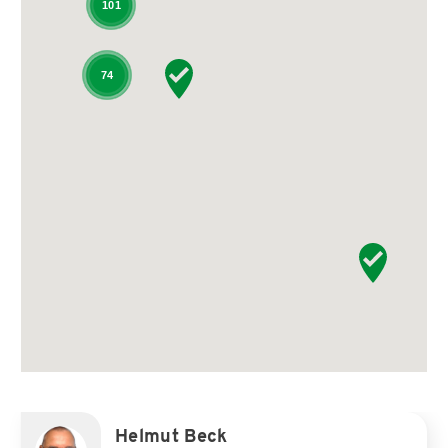
101
74
Helmut Beck