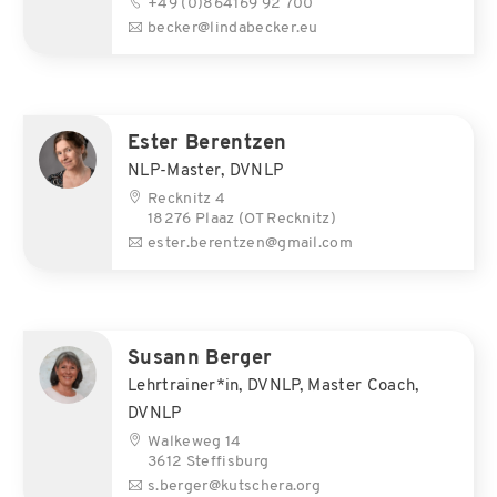
+49 (0)864169 92 700
becker@lindabecker.eu
Ester Berentzen
NLP-Master, DVNLP
Recknitz 4
18276 Plaaz (OT Recknitz)
ester.berentzen@gmail.com
Susann Berger
Lehrtrainer*in, DVNLP, Master Coach,
DVNLP
Walkeweg 14
3612 Steffisburg
s.berger@kutschera.org