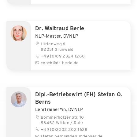
Dr. Waltraud Berle
NLP-Master, DVNLP
Hirtenweg 6
82031 Grünwald
+49 (0)89 2324 1280
coach@dr-berle.de
Dipl.-Betriebswirt (FH) Stefan O.
Berns
Lehrtrainer*in, DVNLP
Bommerholzer Str. 10
58452 Witten / Ruhr
+49 (0)2302 202 1628
stefan.berns@derumdenker.de