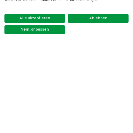
von uns verwendeten Cookies öffnen Sie die Einstellungen.
Alle akzeptieren
Ablehnen
Nein, anpassen
Impressum
Datenschutz
Kontakt
Newsletter
DVNLP e.V.
Lindenstraße 14
50674 Köln
Tel. +49 30 259 39 20
E-Mail: dvnlp@dvnlp.de
Folgen Sie uns!