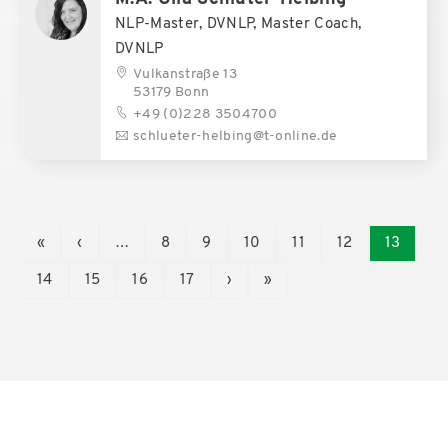
NLP-Master, DVNLP, Master Coach,
DVNLP
Vulkanstraße 13
53179 Bonn
+49 (0)228 3504700
schlueter-helbing@t-online.de
«
‹
…
8
9
10
11
12
13
14
15
16
17
›
»