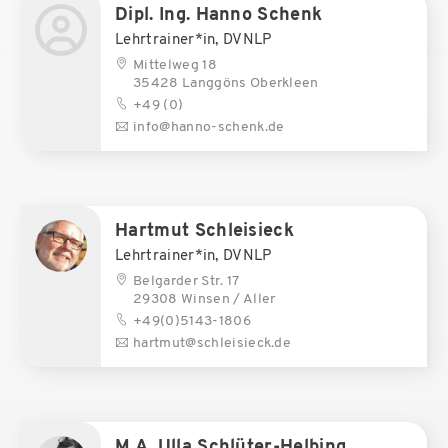
Dipl. Ing. Hanno Schenk
Lehrtrainer*in, DVNLP
Mittelweg 18
35428 Langgöns Oberkleen
+49 (0)
info@hanno-schenk.de
Hartmut Schleisieck
Lehrtrainer*in, DVNLP
Belgarder Str. 17
29308 Winsen / Aller
+49(0)5143-1806
hartmut@schleisieck.de
M.A. Ulla Schlüter-Helbing