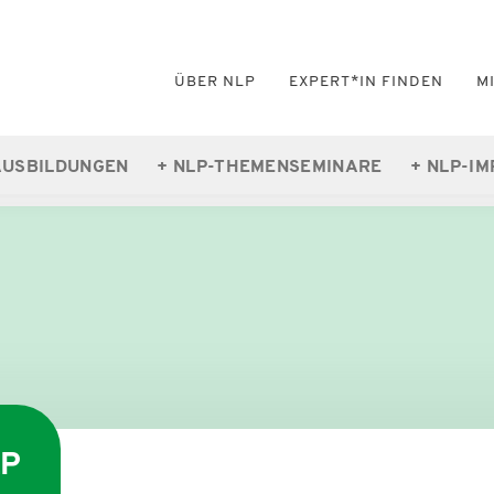
ÜBER NLP
EXPERT*IN FINDEN
M
AUSBILDUNGEN
NLP-THEMENSEMINARE
NLP-IM
, DVNLP
LP