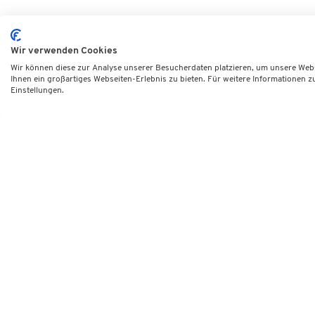
Wir verwenden Cookies
Wir können diese zur Analyse unserer Besucherdaten platzieren, um unsere Webse
Ihnen ein großartiges Webseiten-Erlebnis zu bieten. Für weitere Informationen 
Einstellungen.
DVNLP e.V.
Lindenstraße 14
50674 Köln
Tel. +49 30 259 39 20
E-Mail: dvnlp@dvnlp.de
Folgen Sie uns!