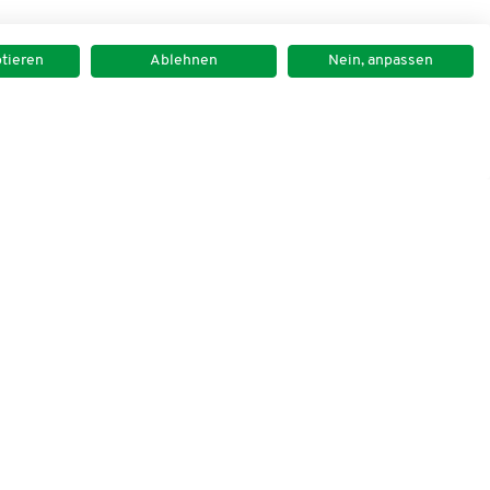
ptieren
Ablehnen
Nein, anpassen
ressum
Datenschutz
Kontakt
Newsletter
d für Neuro-Linguistisches Programmieren e.V.