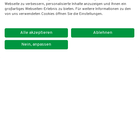
Webseite zu verbessern, personalisierte Inhalte anzuzeigen und Ihnen ein
großartiges Webseiten-Erlebnis zu bieten. Für weitere Informationen zu den
von uns verwendeten Cookies öffnen Sie die Einstellungen.
Alle akzeptieren
Ablehnen
Nein, anpassen
Impressum
Datenschutz
Kontakt
Newsletter
DVNLP e.V.
Lindenstraße 14
50674 Köln
Tel. +49 30 259 39 20
E-Mail: dvnlp@dvnlp.de