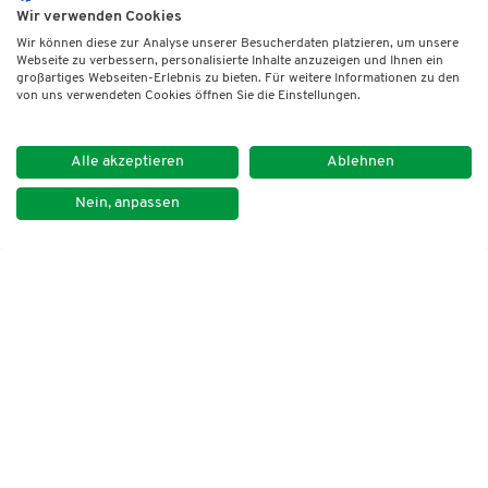
Wir verwenden Cookies
Wir können diese zur Analyse unserer Besucherdaten platzieren, um unsere
Webseite zu verbessern, personalisierte Inhalte anzuzeigen und Ihnen ein
großartiges Webseiten-Erlebnis zu bieten. Für weitere Informationen zu den
von uns verwendeten Cookies öffnen Sie die Einstellungen.
Alle akzeptieren
Ablehnen
Nein, anpassen
Impressum
Datenschutz
Kontakt
Newsletter
DVNLP e.V.
Lindenstraße 14
50674 Köln
Tel. +49 30 259 39 20