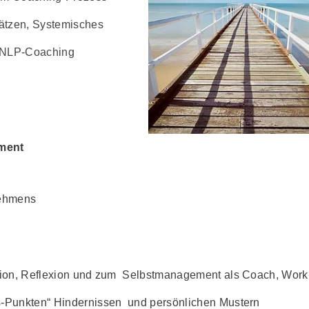
ätzen, Systemisches
s NLP-Coaching
ment
nehmens
sion, Reflexion und zum Selbstmanage­ment als Coach, Work-
s-Punkten“ Hindernissen und persönli­chen Mustern