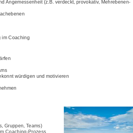
und Angemessenheit (z.B. verdeckt, provoka­tiv, Mehrebenen-
prachebenen
g im Coaching
ärfen
eams
ekonnt würdigen und motivieren
ernehmen
ngs, Gruppen, Teams)
 im Coaching-Prozess