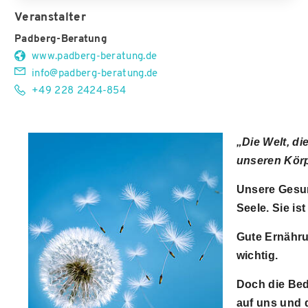
Veranstalter
Padberg-Beratung
www.padberg-beratung.de
info@padberg-beratung.de
+49 228 2424-854
„Die Welt, di
unseren Körp
Unsere Gesun
Seele. Sie is
Gute Ernähru
wichtig.
Doch die Bed
auf uns und 